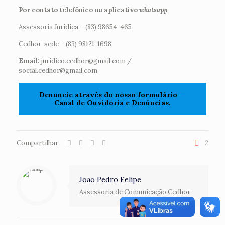
Por contato telefônico ou aplicativo
whatsapp
:
Assessoria Jurídica – (83) 98654-465
Cedhor-sede – (83) 98121-1698
Email:
juridico.cedhor@gmail.com /
social.cedhor@gmail.com
Denuncie através do nosso formulário —
Canal de Ouvidoria e Denúncias.
Compartilhar
2
João Pedro Felipe
Assessoria de Comunicação Cedhor